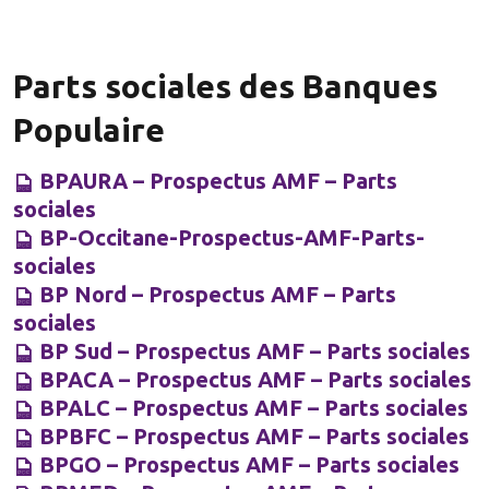
Devenir
client
Parts sociales des Banques
pour
devenir
Populaire
sociétaire
Fier
BPAURA – Prospectus AMF – Parts
d’être
sociales
client
BP-Occitane-Prospectus-AMF-Parts-
sociales
Souscrire
BP Nord – Prospectus AMF – Parts
des
sociales
parts
sociales
BP Sud – Prospectus AMF – Parts sociales
BPACA – Prospectus AMF – Parts sociales
Souscrire
BPALC – Prospectus AMF – Parts sociales
des parts
sociales via
BPBFC – Prospectus AMF – Parts sociales
votre PEE
BPGO – Prospectus AMF – Parts sociales