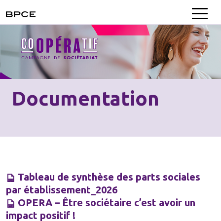
Être
sociétaire,
Documentation
ça
veut
dire
quoi
?
Notre
modèle
coopératif
Tableau de synthèse des parts sociales
par établissement_2026
Avoir un
impact
OPERA – Être sociétaire c’est avoir un
positif
impact positif !