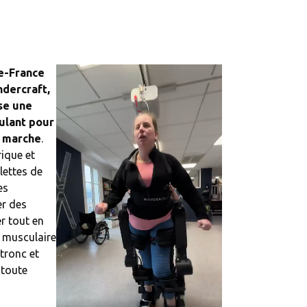
de-France
dercraft,
se une
oulant pour
a marche
.
ique et
lettes de
es
er des
r tout en
 musculaire
tronc et
 toute