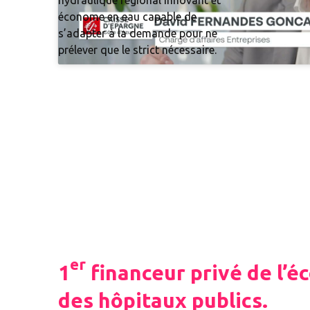
économe en eau capable de
s’adapter à la demande pour ne
prélever que le strict nécessaire.
er
1
financeur privé de l’éc
des hôpitaux publics.