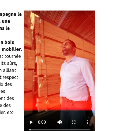
mpagne la
, une
ns la
n bois
 mobilier
.
est tournée
its sûrs,
 alliant
 respect
ix des
des
ent des
ge des
er, etc.