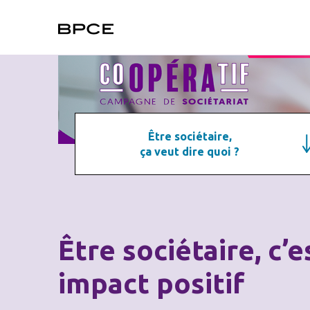
Être
sociétaire,
ça
Être sociétaire,
veut
ça veut dire quoi ?
dire
quoi
?
Notre
Avoir
modèle
un
coopératif
impact
Être sociétaire, c’e
positif
impact positif
Devenir