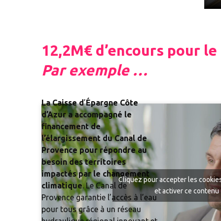
12,2M€ d’encours pour l
Par exemple …
La Caisse d
’
Épargne Côte
d’Azur a accompagné le
financement de
l’élargissement du Canal de
Provence pour répondre au
besoin des territoires
impactés par le changement
Cliquez pour accepter les cookie
climatique
. Le Canal de
et activer ce contenu
Provence garantie l’accès à l’eau
pour tous grâce à un réseau
hydraulique régional innovant et