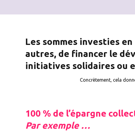
client
pour
devenir
sociétaire
Fier
d’être
Les sommes investies en 
client
autres, de financer le d
Souscrire
initiatives solidaires ou
des
parts
sociales
Concrètement, cela donne
Souscrire
L’après-
des parts
souscription
sociales
en parts
via votre
sociales
100 % de l’épargne collec
PEE
Par exemple …
Documentation